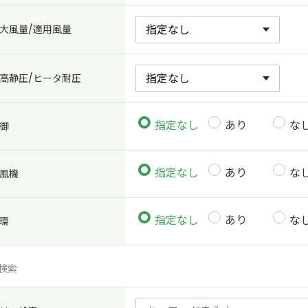
大風量/適用風量
高静圧/ヒータ耐圧
指定なし
あり
な
御
指定なし
あり
な
風機
指定なし
あり
な
環
検索